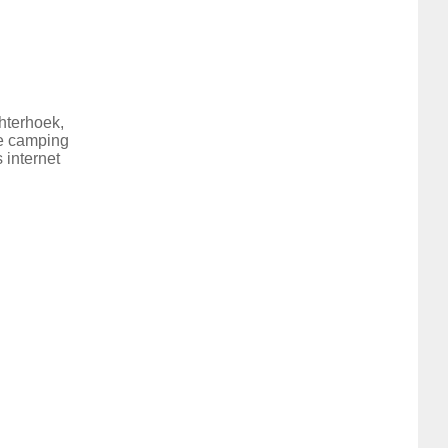
hterhoek,
ze camping
 internet