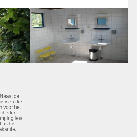
 Naast de
mensen die
n voor het
amheden,
amping iets
h is het
akantie.