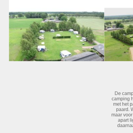
De campi
camping h
met het p
paard. 
maar voor 
apart l
daarnaa