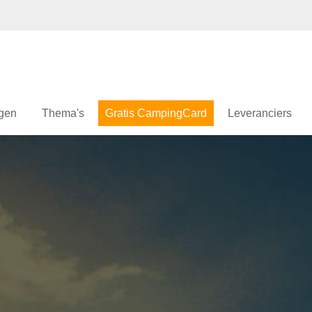
gen
Thema's
Gratis CampingCard
Leveranciers