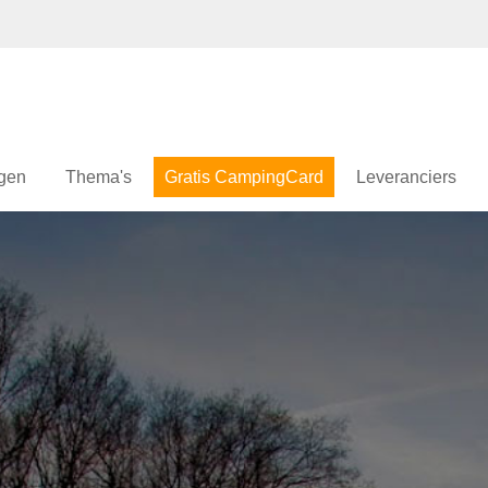
gen
Thema's
Gratis CampingCard
Leveranciers