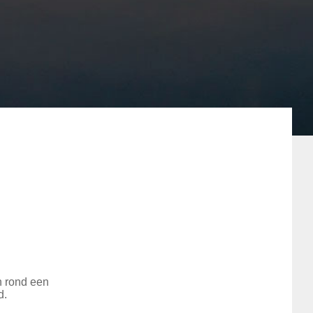
n rond een
d.