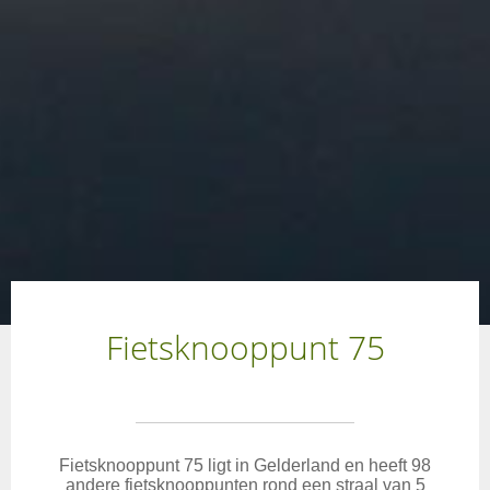
Fietsknooppunt 75
Fietsknooppunt 75 ligt in Gelderland en heeft 98
andere fietsknooppunten rond een straal van 5