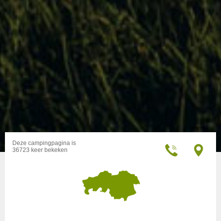
Deze campingpagina is
36723 keer bekeken