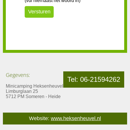
(vul hiernaast het woord in)
Gegevens:
Tel: 06-21594262
Minicamping Heksenheuvel
Limburglaan 25
5712 PM Someren - Heide
Website:
www.heksenheuvel.nl