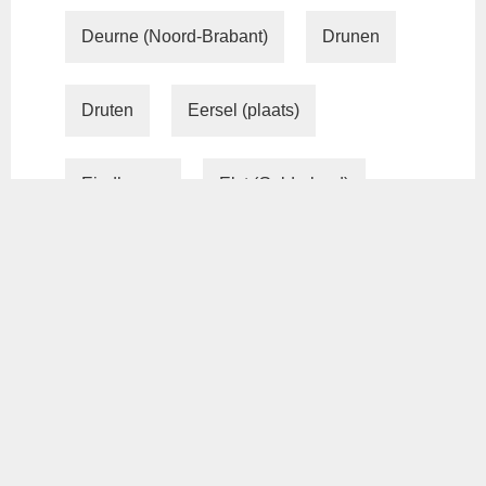
Deurne (Noord-Brabant)
Drunen
Druten
Eersel (plaats)
Eindhoven
Elst (Gelderland)
Geldermalsen (plaats)
Geldrop
Geleen
Gemert (Gemert-Bakel)
Goirle (plaats)
Groesbeek
Heesch
Helmond