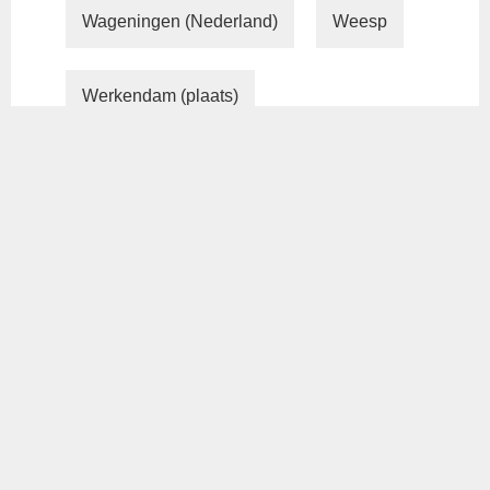
Wageningen (Nederland)
Weesp
Werkendam (plaats)
Wijchen (plaats)
Wijk bij Duurstede
Woerden
Wormer (dorp)
Wormerveer
Woudenberg
Zaandam
Zaltbommel (stad)
Zandvoort
Zeewolde
Zeist