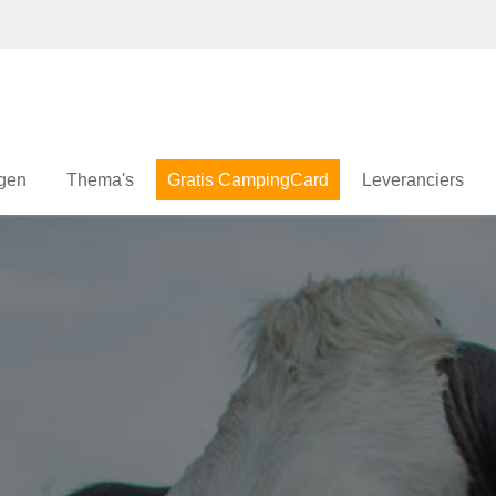
gen
Thema's
Gratis CampingCard
Leveranciers