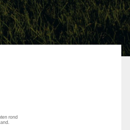
nten rond
land.