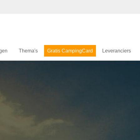
gen
Thema's
Gratis CampingCard
Leveranciers