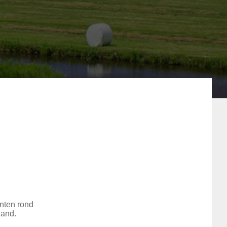
unten rond
land.