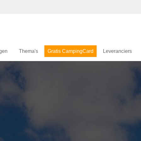
gen
Thema's
Gratis CampingCard
Leveranciers